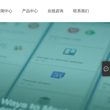
新闻中心
产品中心
在线咨询
联系我们