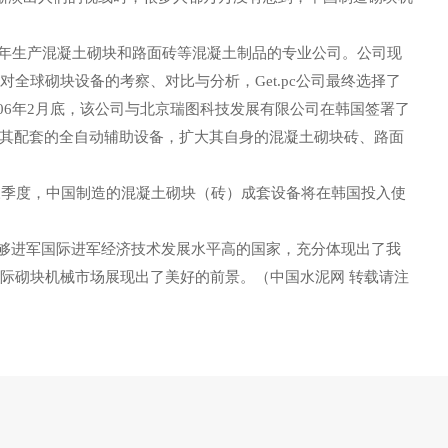
三十年生产混凝土砌块和路面砖等混凝土制品的专业公司。公司现
过对全球砌块设备的考察、对比与分析，Get.pc公司最终选择了
006年2月底，该公司与北京瑞图科技发展有限公司在韩国签署了
机及其配套的全自动辅助设备，扩大其自身的混凝土砌块砖、路面
季度，中国制造的混凝土砌块（砖）成套设备将在韩国投入使
够进军国际进军经济技术发展水平高的国家，充分体现出了我
际砌块机械市场展现出了美好的前景。（中国水泥网 转载请注