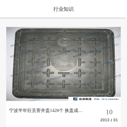
行业知识
宁波半年狂丢窨井盖1428个 换盖成本
10
高城管为难
2013
01
/