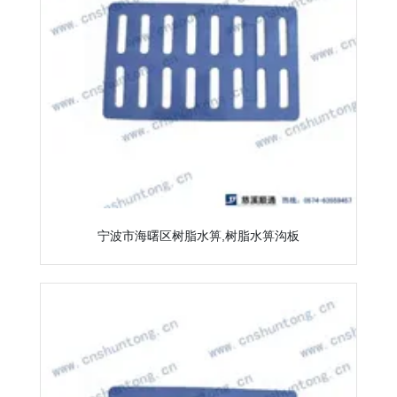
宁波市海曙区树脂水箅,树脂水箅沟板