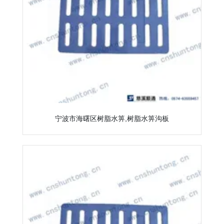
宁波市海曙区树脂水箅,树脂水箅沟板