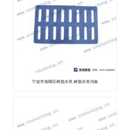
宁波市海曙区树脂水箅,树脂水箅沟板