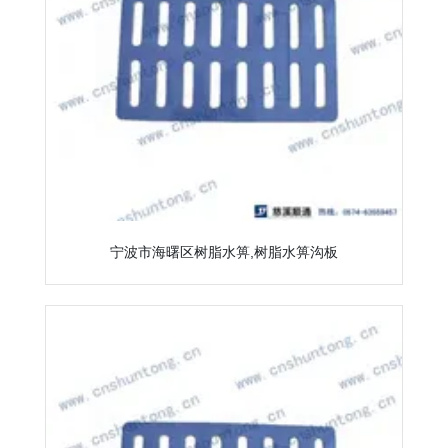
宁波市海曙区树脂水箅,树脂水箅沟板