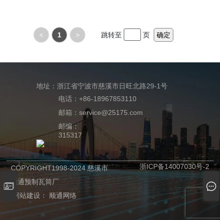
<
1
>
跳转至
页
确定
地址：浙江省宁波市慈溪市日旺北路29-1号
电话：+86-18967853110
邮箱：service@25175.com
邮编：
315317
浙ICP备14007030号-2
COPYRIGHT1998-2024 慈溪市
顺通预制瓦筒厂
网站建设：
顺通网络