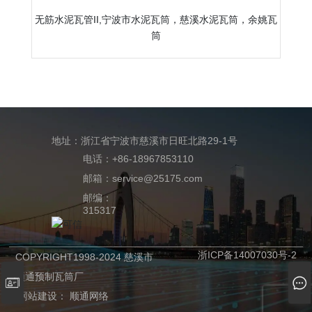
无筋水泥瓦管II,宁波市水泥瓦筒，慈溪水泥瓦筒，余姚瓦
筒
地址：浙江省宁波市慈溪市日旺北路29-1号
电话：+86-18967853110
邮箱：service@25175.com
邮编：
315317
浙ICP备14007030号-2
COPYRIGHT1998-2024 慈溪市
顺通预制瓦筒厂
网站建设：
顺通网络