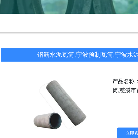
钢筋水泥瓦筒,宁波预制瓦筒,宁波水
产品名称
筒,慈溪市
立即