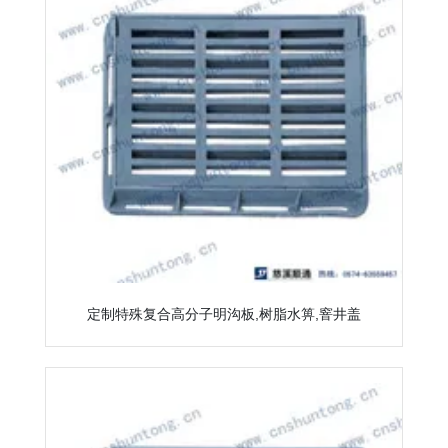
定制特殊复合高分子明沟板,树脂水箅,窨井盖