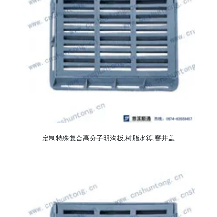
定制特殊复合高分子明沟板,树脂水箅,窨井盖