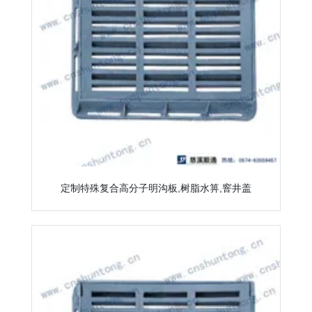
定制特殊复合高分子明沟板,树脂水箅,窨井盖