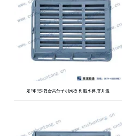
定制特殊复合高分子明沟板,树脂水箅,窨井盖