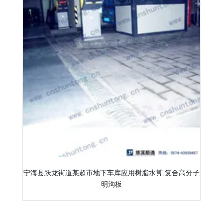
宁海县跃龙街道某超市地下车库应用树脂水箅,复合高分子
明沟板