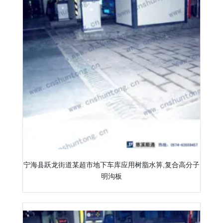
宁海县跃龙街道某超市地下车库应用树脂水箅,复合高分子
明沟板