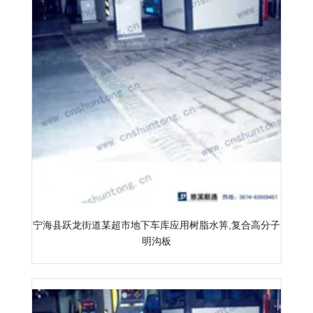
宁海县跃龙街道某超市地下车库应用树脂水箅,复合高分子
明沟板