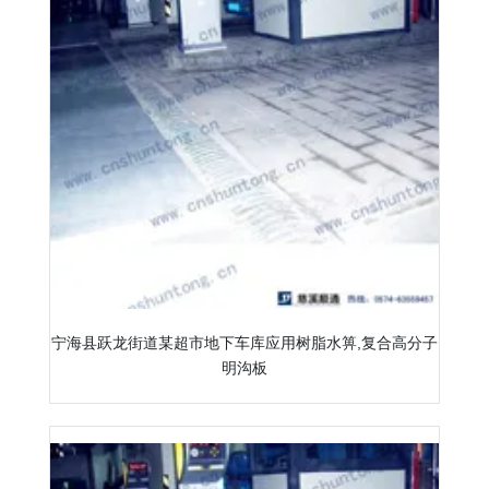
宁海县跃龙街道某超市地下车库应用树脂水箅,复合高分子
明沟板