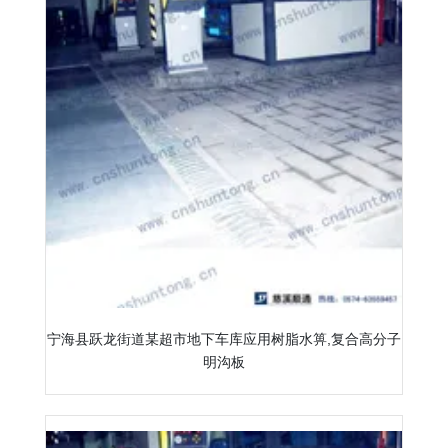
宁海县跃龙街道某超市地下车库应用树脂水箅,复合高分子
明沟板