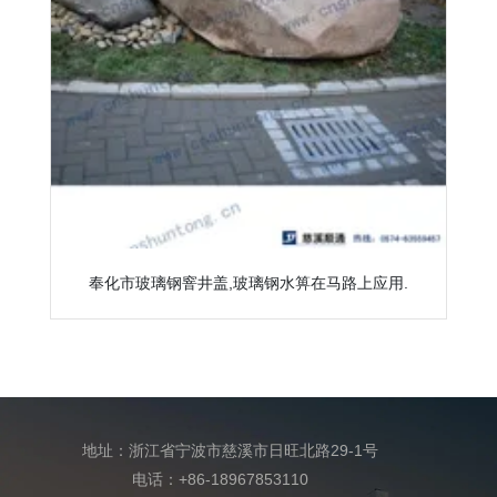
奉化市玻璃钢窨井盖,玻璃钢水箅在马路上应用.
地址：浙江省宁波市慈溪市日旺北路29-1号
电话：+86-18967853110