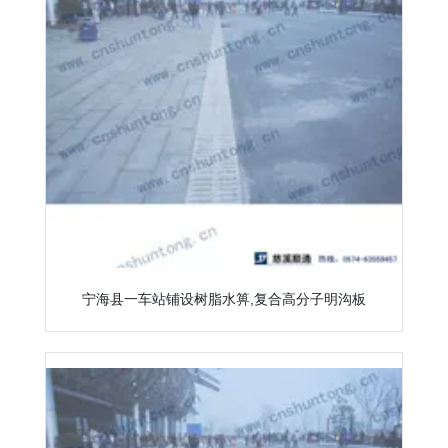
宁海县一车站铺设树脂水箅,复合高分子明沟板