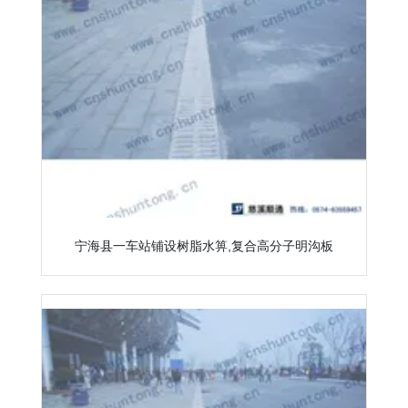
宁海县一车站铺设树脂水箅,复合高分子明沟板