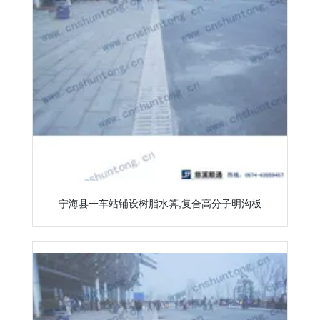
宁海县一车站铺设树脂水箅,复合高分子明沟板