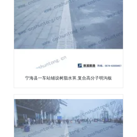
宁海县一车站铺设树脂水箅,复合高分子明沟板