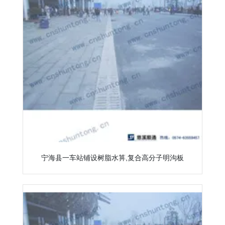
宁海县一车站铺设树脂水箅,复合高分子明沟板