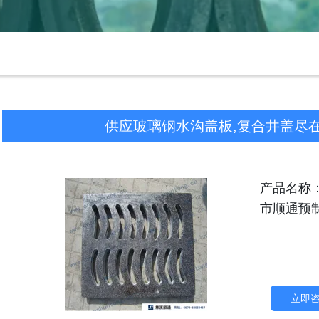
供应玻璃钢水沟盖板,复合井盖尽
产品名称
市顺通预
立即