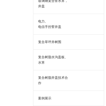
玻璃钢复合窨水箅，
井盖
电力、
电信手控窨井盖
复合草坪井树围
复合树脂水沟盖板、
水箅
复合树脂井盖技术合
作
案例展示