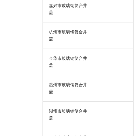
嘉兴市玻璃钢复合井
盖
杭州市玻璃钢复合井
盖
金华市玻璃钢复合井
盖
温州市玻璃钢复合井
盖
湖州市玻璃钢复合井
盖