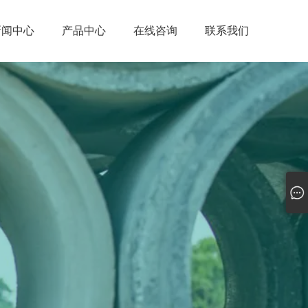
新闻中心
产品中心
在线咨询
联系我们